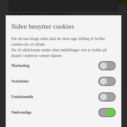
Isabella Vintersikring 240,Penta C2
Vare nr. I900000018
Siden benytter cookies
kr 3.428,-
Før du kan bruge siden skal du først tage stilling til hvilke
cookies du vil tillade.
Du vil altid kunne ændre dine indstillinger ved at trykke på
ikonet i nederste venstre hjørne.
Marketing
Statistiske
Funktionelle
Nødvendige
Isabella Vintersikring Std 250,300,Forum C2