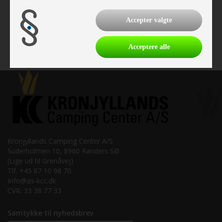
Vare nr. I900000023
kr 3.399,-
Accepter valgte
Acceptere alle
Kronjyllands Camping Center A/S
Suderholmen 10, 8960 Randers SØ
(Lige ud til Grenåvej)
Tlf. +45 87 10 98 70
Info@as-kcc.dk
CVR: 33 38 77 33
Samtykke til nyhedsbrev