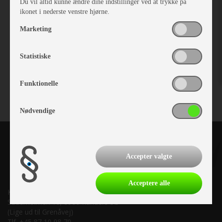
Du vil altid kunne ændre dine indstillinger ved at trykke på
ikonet i nederste venstre hjørne.
Marketing
Ventura Dove annex
Statistiske
Vare nr. I403332504
kr 5.509,-
Funktionelle
Nødvendige
Accepter valgte
Acceptere alle
Kronjyllands Camping Center A/S
Suderholmen 10, 8960 Randers SØ
(Lige ud til Grenåvej)
Tlf. +45 87 10 98 70