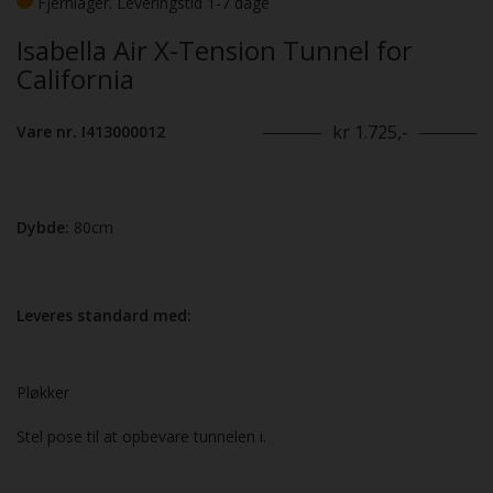
Fjernlager. Leveringstid 1-7 dage
Isabella Air X-Tension Tunnel for
California
kr 1.725,-
Vare nr. I413000012
Dybde:
80cm
Leveres standard med:
Pløkker
Stel pose til at opbevare tunnelen i.