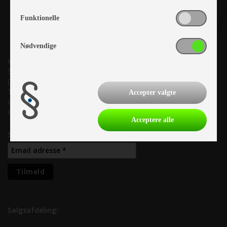
Funktionelle
Nødvendige
Kronjyllands Camping Center A/S
Suderholmen 10, 8960 Randers SØ
(Lige ud til Grenåvej)
Tlf. +45 87 10 98 70
Accepter valgte
Info@as-kcc.dk
CVR: 33 38 77 33
Acceptere alle
Samtykke til nyhedsbrev
Salgsafdeling: