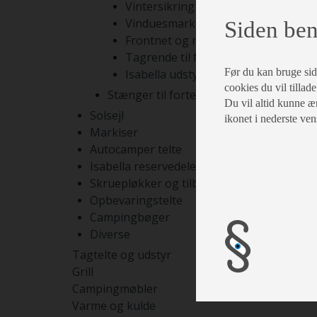
Vintersikring
Vinduesmarkiser
Siden ben
Frontnet og rumdelere
Tagrende til fortelte
Før du kan bruge siden
Isabella udstyr
cookies du vil tillade
Stænger til fortelte
Du vil altid kunne æn
Solsejl
ikonet i nederste ven
Markiser
Autocamper telte
Isabella reservedele
Skruepløkker og tilbehør
Opbevaringstelte
Campingbøger
Diverse
Tagtelte og udstyr
Grill
Campingmøbler
Varme og kulde