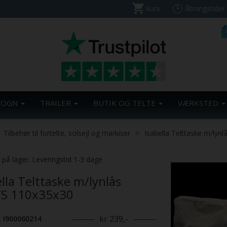
kurv
åbningstider
VOGN
TRAILER
BUTIK OG TELTE
VÆRKSTED
Tilbehør til fortelte, solsejl og markiser
Isabella Telttaske m/lynl
Previous
. på lager. Leveringstid 1-3 dage
ella Telttaske m/lynlås
/S 110x35x30
kr 239,-
. I900060214