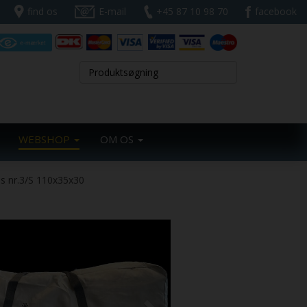
find os
E-mail
+45 87 10 98 70
facebook
WEBSHOP
OM OS
ås nr.3/S 110x35x30
Next