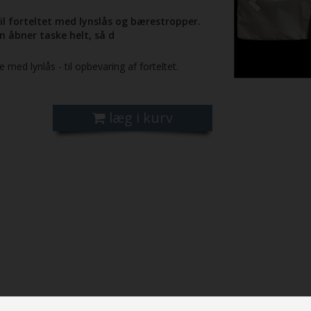
il forteltet med lynslås og bærestropper.
n åbner taske helt, så d
e med lynlås - til opbevaring af forteltet.
læg i kurv