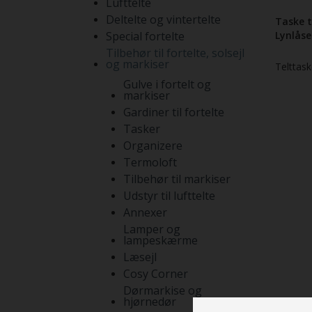
Lufttelte
Deltelte og vintertelte
Taske t
Special fortelte
Lynlåse
Tilbehør til fortelte, solsejl
og markiser
Telttask
Gulve i fortelt og
markiser
Gardiner til fortelte
Tasker
Organizere
Termoloft
Tilbehør til markiser
Udstyr til lufttelte
Annexer
Lamper og
lampeskærme
Læsejl
Cosy Corner
Dørmarkise og
hjørnedør