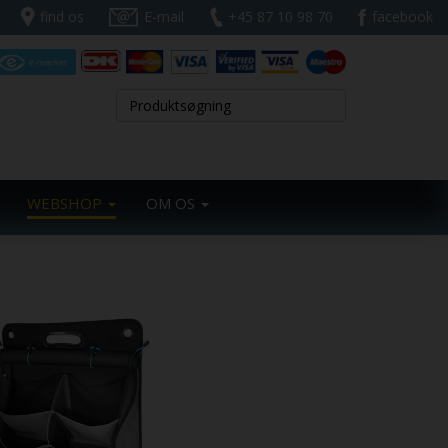
find os
E-mail
+45 87 10 98 70
facebook
WEBSHOP
OM OS