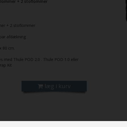
 lommer + 2 stoflommer
er + 2 stoflommer
bar afdækning
x 80 cm.
s med Thule POD 2.0 . Thule POD 1.0 eller
rap Kit
læg i kurv