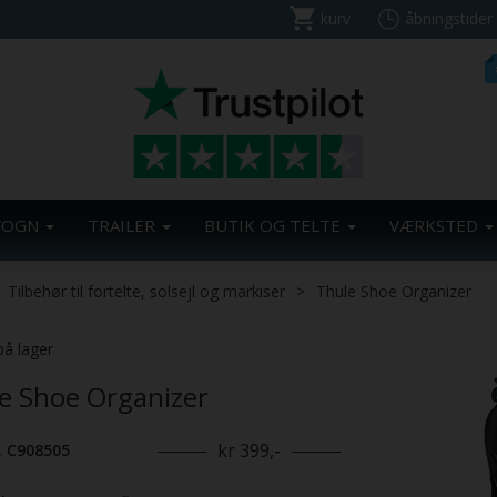
kurv
åbningstider
VOGN
TRAILER
BUTIK OG TELTE
VÆRKSTED
Tilbehør til fortelte, solsejl og markiser
Thule Shoe Organizer
på lager
e Shoe Organizer
kr 399,-
. C908505