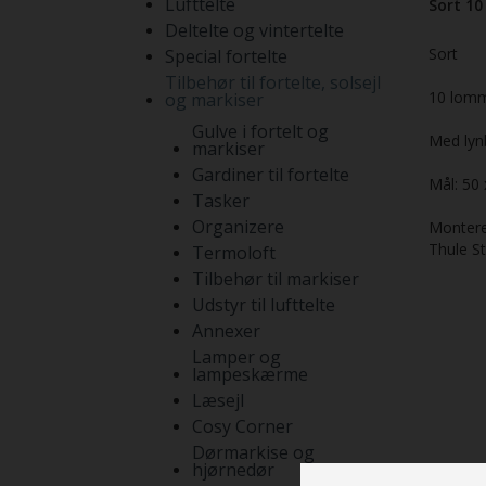
Lufttelte
Sort 10
Deltelte og vintertelte
Sort
Special fortelte
Tilbehør til fortelte, solsejl
10 lomm
og markiser
Gulve i fortelt og
Med lyn
markiser
Gardiner til fortelte
Mål: 50 
Tasker
Organizere
Montere
Thule St
Termoloft
Tilbehør til markiser
Udstyr til lufttelte
Annexer
Lamper og
lampeskærme
Læsejl
Cosy Corner
Dørmarkise og
hjørnedør