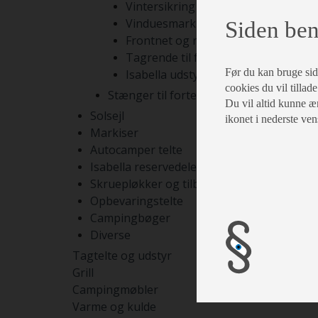
Vintersikring
Vinduesmarkiser
Siden ben
Frontnet og rumdelere
Tagrende til fortelte
Før du kan bruge siden
Isabella udstyr
cookies du vil tillade
Stænger til fortelte
Du vil altid kunne æn
Solsejl
ikonet i nederste ven
Markiser
Autocamper telte
Isabella reservedele
Skruepløkker og tilbehør
Opbevaringstelte
Campingbøger
Diverse
Tagtelte og udstyr
Grill
Campingmøbler
Varme og kulde