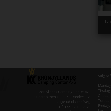
Tag
Salgsaf
Mandag
Tirsdag:
Kronjyllands Camping Center A/S
Onsdag:
Suderholmen 10, 8960 Randers SØ
Torsdag
(Lige ud til Grenåvej)
Fredag:
Tlf. +45 87 10 98 70
Lørdag: