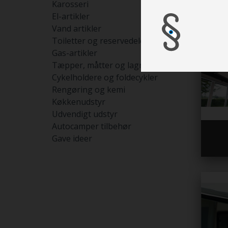
Karosseri
El-artikler
Vand artikler
Toiletter og reservedele
Gas-artikler
Tæpper, måtter og lagner
Cykelholdere og foldecykler
Rengøring og kemi
Køkkenudstyr
Udvendigt udstyr
Autocamper tilbehør
Gave ideer