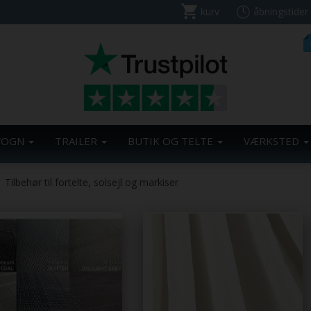
kurv
åbningstider
VOGN
TRAILER
BUTIK OG TELTE
VÆRKSTED
Tilbehør til fortelte, solsejl og markiser