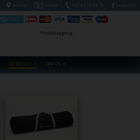
find os
E-mail
+45 87 10 98 70
facebook
WEBSHOP
OM OS