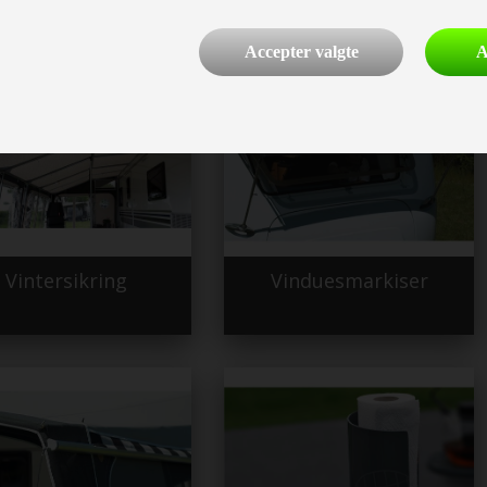
Accepter valgte
A
Vintersikring
Vinduesmarkiser