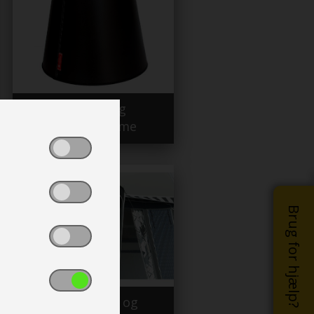
Lamper og
lampeskærme
Brug for hjælp?
Dørmarkise og