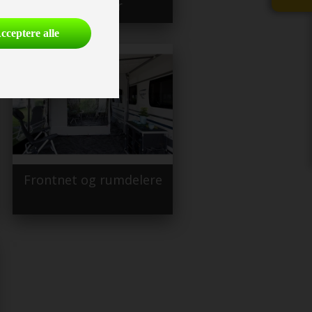
hjørnedør
cceptere alle
Frontnet og rumdelere