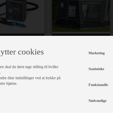
styr til lufttelte
Annexer
ytter cookies
Marketing
 skal du først tage stilling til hvilke
Statistiske
.
dre dine indstillinger ved at trykke på
stre hjørne.
Funktionelle
Nødvendige
Læsejl
Cosy Corner