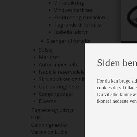
Vintersikring
Vinduesmarkiser
Frontnet og rumdelere
Tagrende til fortelte
Isabella udstyr
Stænger til fortelte
Ud
Solsejl
Markiser
Siden ben
Autocamper telte
Isabella reservedele
Skruepløkker og tilbehør
Før du kan bruge siden
Opbevaringstelte
cookies du vil tillade
Campingbøger
Du vil altid kunne æn
Diverse
ikonet i nederste ven
Tagtelte og udstyr
Grill
Campingmøbler
Varme og kulde