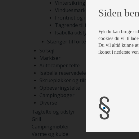
Vintersikring
Vinduesmarkiser
Siden ben
Frontnet og rumdelere
Tagrende til fortelte
Før du kan bruge siden
Isabella udstyr
cookies du vil tillade
Stænger til fortelte
Du vil altid kunne æn
Solsejl
ikonet i nederste ven
Markiser
Autocamper telte
Isabella reservedele
Skruepløkker og tilbehør
Opbevaringstelte
Campingbøger
Diverse
Tagtelte og udstyr
Grill
Campingmøbler
Varme og kulde