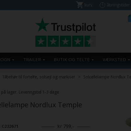
kurv
åbningstider
VOGN
TRAILER
BUTIK OG TELTE
VÆRKSTED
Tilbehør til fortelte, solsejl og markiser
Solcellelampe Nordlux T
. på lager. Leveringstid 1-3 dage
ellelampe Nordlux Temple
kr 799,-
. C232671