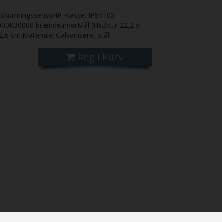
SkumringssensorIP Klasse: IP54106
00K30000 brændetimerMål (HxBxL): 22,2 x
2,6 cm.Materiale: Galvaniseret stål
læg i kurv