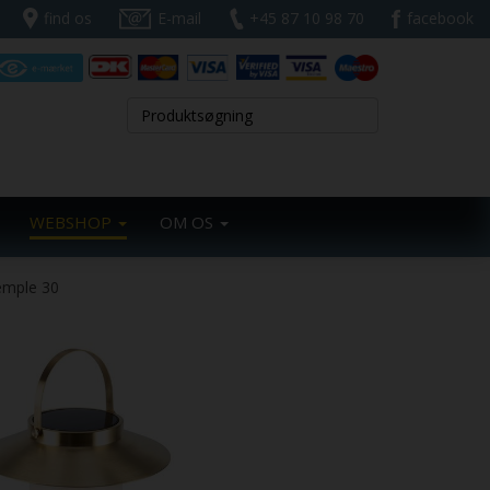
find os
E-mail
+45 87 10 98 70
facebook
WEBSHOP
OM OS
emple 30