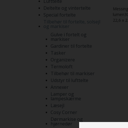
Lufttelte
Deltelte og vintertelte
Messing
Special fortelte
lumen30
22,6 x 2
Tilbehør til fortelte, solsejl
og markiser
Gulve i fortelt og
markiser
Gardiner til fortelte
Tasker
Organizere
Termoloft
Tilbehør til markiser
Udstyr til lufttelte
Annexer
Lamper og
lampeskærme
Læsejl
Cosy Corner
Dørmarkise og
hjørnedør