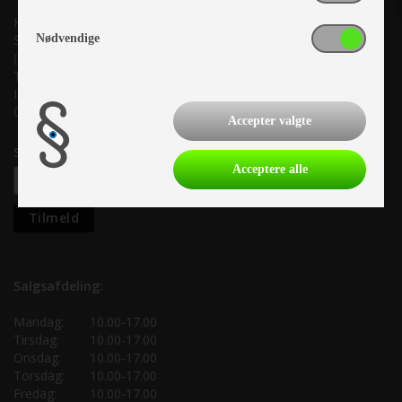
Kronjyllands Camping Center A/S
Nødvendige
Suderholmen 10, 8960 Randers SØ
(Lige ud til Grenåvej)
Tlf. +45 87 10 98 70
Info@as-kcc.dk
CVR: 33 38 77 33
Accepter valgte
Samtykke til nyhedsbrev
Acceptere alle
Salgsafdeling:
Mandag:
10.00-17.00
Tirsdag:
10.00-17.00
Onsdag:
10.00-17.00
Torsdag:
10.00-17.00
Fredag:
10.00-17.00