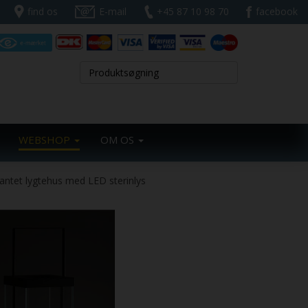
find os
E-mail
+45 87 10 98 70
facebook
WEBSHOP
OM OS
kantet lygtehus med LED sterinlys
Next