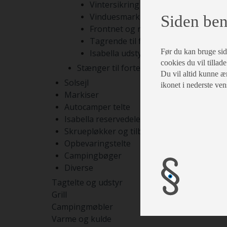
Vintersikring
Vinduesmarkiser
Siden ben
Frontnet og rumdelere
Tagrende til fortelte
Før du kan bruge siden
Isabella udstyr
cookies du vil tillade
Stænger til fortelte
Du vil altid kunne æn
Solsejl
ikonet i nederste ven
Markiser
Autocamper telte
Isabella reservedele
Skruepløkker og tilbehør
Opbevaringstelte
Campingbøger
Diverse
Tagtelte og udstyr
Grill
Campingmøbler
Varme og kulde