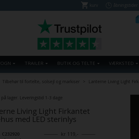
kurv
åbningstider
VOGN
TRAILER
BUTIK OG TELTE
VÆRKSTED
Tilbehør til fortelte, solsejl og markiser
Lanterne Living Light Fir
Previous
. på lager. Leveringstid 1-3 dage
erne Living Light Firkantet
ehus med LED sterinlys
kr 119,-
. C232920