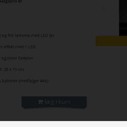
dsalgspris
kr
 og flot lanterne med LED lys
ys effekt med 1 LED
og timer funktion
: 26 x 15 cm.
A batterier (medfølger ikke)
læg i kurv