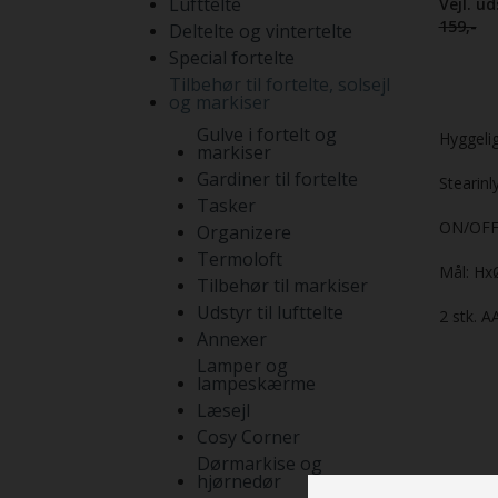
Lufttelte
Vejl. u
159,-
Deltelte og vintertelte
Special fortelte
Tilbehør til fortelte, solsejl
og markiser
Gulve i fortelt og
Hyggelig
markiser
Gardiner til fortelte
Stearinl
Tasker
ON/OFF 
Organizere
Termoloft
Mål: HxØ
Tilbehør til markiser
Udstyr til lufttelte
2 stk. A
Annexer
Lamper og
lampeskærme
Læsejl
Cosy Corner
Dørmarkise og
hjørnedør