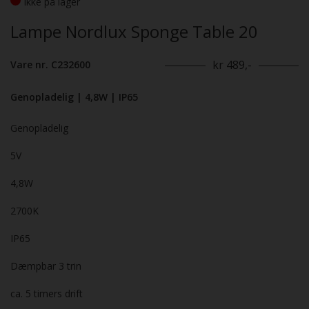
Ikke på lager
Lampe Nordlux Sponge Table 20
kr 489,-
Vare nr. C232600
Genopladelig | 4,8W | IP65
Genopladelig
5V
4,8W
2700K
IP65
Dæmpbar 3 trin
ca. 5 timers drift