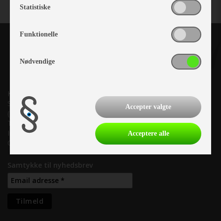
Statistiske
Funktionelle
Nødvendige
Kronjyllands Camping Center A/S
Suderholmen 10, 8960 Randers SØ
Accepter valgte
(Lige ud til Grenåvej)
Tlf. +45 87 10 98 70
Info@as-kcc.dk
Acceptere alle
CVR: 33 38 77 33
Samtykke til nyhedsbrev