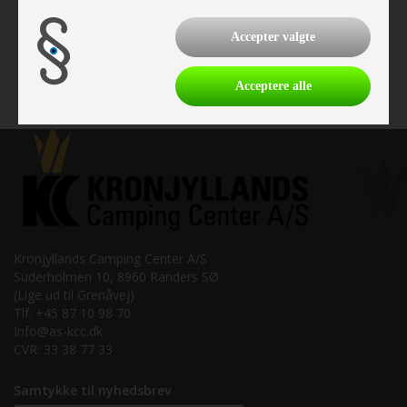
Vare nr. I900060458
kr 299,-
Accepter valgte
Acceptere alle
Kronjyllands Camping Center A/S
Suderholmen 10, 8960 Randers SØ
(Lige ud til Grenåvej)
Tlf. +45 87 10 98 70
Info@as-kcc.dk
CVR: 33 38 77 33
Samtykke til nyhedsbrev