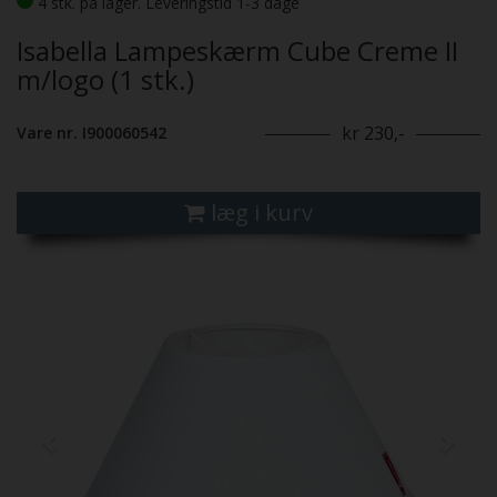
4 stk. på lager. Leveringstid 1-3 dage
Isabella Lampeskærm Cube Creme II
m/logo (1 stk.)
kr 230,-
Vare nr. I900060542
læg i kurv
Previous
Next