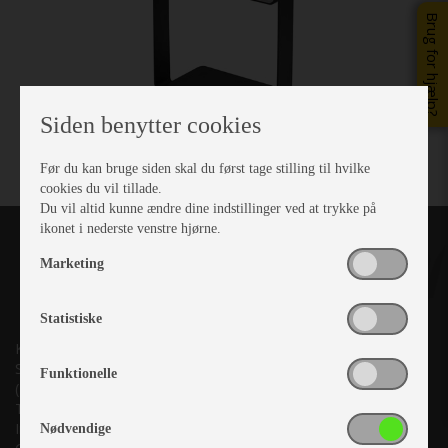
Brug for hjælp?
Siden benytter cookies
Før du kan bruge siden skal du først tage stilling til hvilke
cookies du vil tillade.
Du vil altid kunne ændre dine indstillinger ved at trykke på
ikonet i nederste venstre hjørne.
Marketing
Statistiske
Kronjyllands Camping Center A/S
Suderholmen 10, 8960 Randers SØ
Funktionelle
(Lige ud til Grenåvej)
Tlf. +45 87 10 98 70
Info@as-kcc.dk
Nødvendige