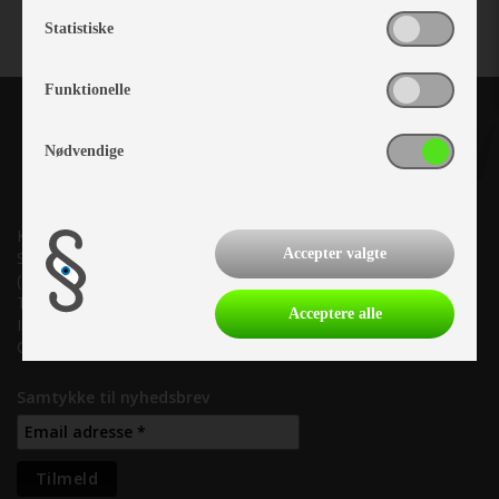
Statistiske
Funktionelle
Nødvendige
Kronjyllands Camping Center A/S
Accepter valgte
Suderholmen 10, 8960 Randers SØ
(Lige ud til Grenåvej)
Tlf. +45 87 10 98 70
Acceptere alle
Info@as-kcc.dk
CVR: 33 38 77 33
Samtykke til nyhedsbrev