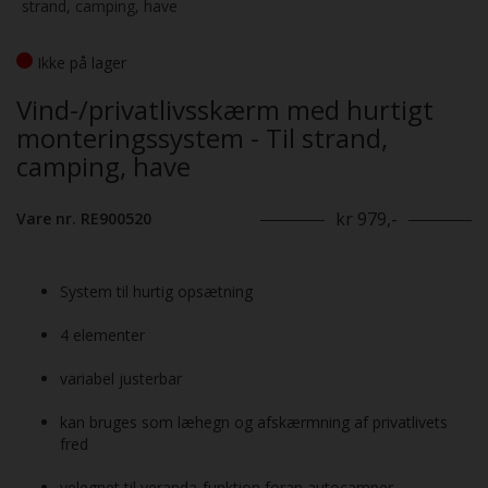
strand, camping, have
Ikke på lager
Vind-/privatlivsskærm med hurtigt
monteringssystem - Til strand,
camping, have
kr 979,-
Vare nr. RE900520
System til hurtig opsætning
4 elementer
variabel justerbar
kan bruges som læhegn og afskærmning af privatlivets
fred
velegnet til veranda-funktion foran autocamper,