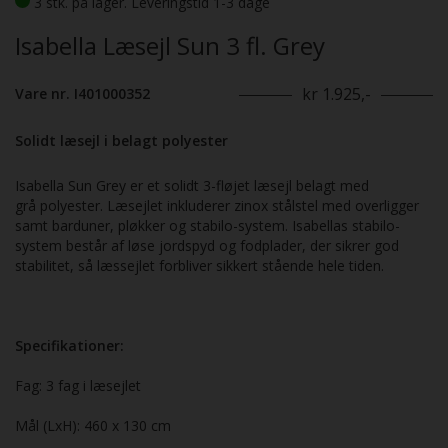
3 stk. på lager. Leveringstid 1-3 dage
Isabella Læsejl Sun 3 fl. Grey
kr 1.925,-
Vare nr. I401000352
Solidt læsejl i belagt polyester
Isabella Sun Grey er et solidt 3-fløjet læsejl belagt med
grå polyester. Læsejlet inkluderer zinox stålstel med overligger
samt barduner, pløkker og stabilo-system. Isabellas stabilo-
system består af løse jordspyd og fodplader, der sikrer god
stabilitet, så læssejlet forbliver sikkert stående hele tiden.
Specifikationer:
Fag: 3 fag i læsejlet
Mål (LxH): 460 x 130 cm