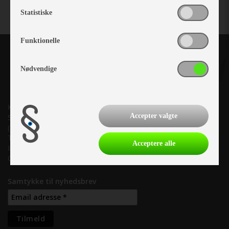
Statistiske
Funktionelle
Nødvendige
Kronjyllands Camping Center A/S
Accepter valgte
Suderholmen 10, 8960 Randers SØ
(Lige ud til Grenåvej)
Tlf. +45 87 10 98 70
Acceptere alle
Info@as-kcc.dk
CVR: 33 38 77 33
Samtykke til nyhedsbrev