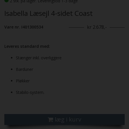
2 stk. på lager. Leveringstid 1-3 dage
Isabella Læsejl 4-sidet Coast
kr 2.678,-
Vare nr. I401300534
Leveres standard med:
Stænger inkl. overliggere
Barduner
Pløkker
Stabilo-system.
læg i kurv