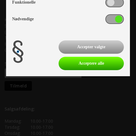
Funktionelle
Nødvendige
Kronjyllands Camping Center A/S
Suderholmen 10, 8960 Randers SØ
(Lige ud til Grenåvej)
Tlf. +45 87 10 98 70
Info@as-kcc.dk
Accepter valgte
CVR: 33 38 77 33
Samtykke til nyhedsbrev
Acceptere alle
Salgsafdeling:
Mandag:
10.00-17.00
Tirsdag:
10.00-17.00
Onsdag:
10.00-17.00