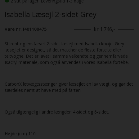
2 stk. på lager. Leveringstid 1-3 dage
Isabella Læsejl 2-sidet Grey
kr 1.746,-
Vare nr. I401100475
Stilrent og ensfarvet 2-sidet læsejl med Isabella koøje. Grey
læsejlet er designet, så det matcher de fleste fortelte eller
teltvogne. Det er lavet i samme velkendte og gennemfarvede
Isacryl materiale, som også anvendes i vores Isabella fortelte.
CarbonX letvægtsstænger giver læsejlet en lav vægt, og gør det
særdeles nemt at have med på farten.
Også tilgængelig i andre længder: 4-sidet og 6-sidet.
Højde (cm) 110