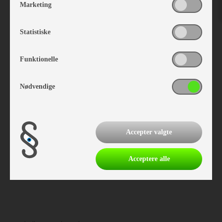
Marketing
Isabella Læsejl 4-sidet Grey
Statistiske
Vare nr. I401300478
kr 2.678,-
Funktionelle
Nødvendige
Accepter valgte
Acceptere alle