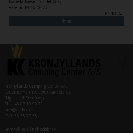
Isabella Læsejl 6-sidet Grey
Vare nr. I401500475
kr 4.115,-
Kronjyllands Camping Center A/S
Suderholmen 10, 8960 Randers SØ
(Lige ud til Grenåvej)
Tlf. +45 87 10 98 70
Info@as-kcc.dk
CVR: 33 38 77 33
Samtykke til nyhedsbrev