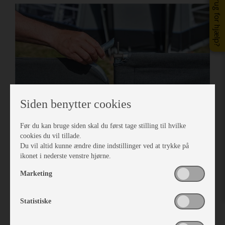
Brug for hjælp?
Siden benytter cookies
Før du kan bruge siden skal du først tage stilling til hvilke
cookies du vil tillade.
Isabella Havelåge til læsejl, 120 cm, Mega, Granite
Du vil altid kunne ændre dine indstillinger ved at trykke på
Vare nr. I401030490
ikonet i nederste venstre hjørne.
kr 1.387,-
Marketing
Statistiske