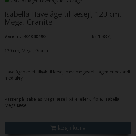
2 stk. på lager. Leveringstid 1-3 dage
Isabella Havelåge til læsejl, 120 cm,
Mega, Granite
kr 1.387,-
Vare nr. I401030490
120 cm, Mega, Granite.
Havelågen er et tilkøb til læsejl med megastel. Lågen er beklædt
med akryl.
Passer på Isabellas Mega læsejl på 4- eller 6-fløje, Isabella
Mega læsejl.
læg i kurv