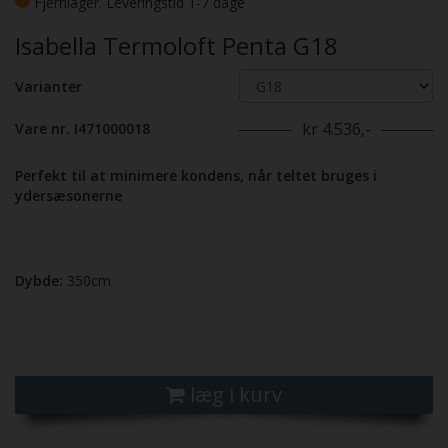
Fjernlager. Leveringstid 1-7 dage
Isabella Termoloft Penta G18
Varianter
kr 4.536,-
Vare nr. I471000018
Perfekt til at minimere kondens, når teltet bruges i
ydersæsonerne
Dybde:
350cm
læg i kurv