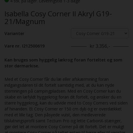
4 stk. på lager. Leveringstid 1-3 dage
Isabella Cosy Corner II Akryl G19-
21/Magnum
Varianter
kr 3.356,-
Vare nr. I212500619
Kan bruges som hyggelig lækrog foran forteltet og som
stor dørmarkise.
Med et Cosy Corner får du læ eller afskærmning foran
indgangsdøren til dit fortelt samtidig med, at du kan nyde
stemningen på campingpladsen. Med en Cosy Corner kan du
skabe en læfyldt hyggekrog foran dit fortelt, og ønsker du en
større hyggekrog, kan du udvide med to Cosy Corners ved siden
af hinanden. Et Cosy Corner er 150 cm dyb og er overdækket
med et lille tag. Den påsyede vulst, den medleverede
tilslutningsprofil samt Tectum Pro og lette CarbonX-stænger,
gør det let at montere Cosy Corner på dit fortelt. Det er muligt
at montere Cosy Corner på teltet enten til højre eller til venstre