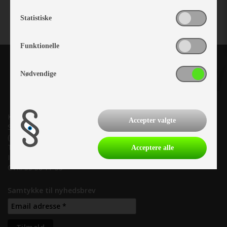
Statistiske
Funktionelle
Nødvendige
Kronjyllands Camping Center A/S
Accepter valgte
Suderholmen 10, 8960 Randers SØ
(Lige ud til Grenåvej)
Tlf. +45 87 10 98 70
Acceptere alle
Info@as-kcc.dk
CVR: 33 38 77 33
Samtykke til nyhedsbrev