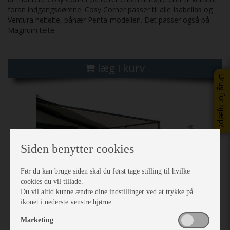
foran indgangsdørene. Cosy Corner passer til alle Isabellas og
Ventura heltelte, pånær Penta-modellen. Det passer også på
Magnum telte.
læg i kurv
Brug for hjælp?
Previous
Next
Siden benytter cookies
Før du kan bruge siden skal du først tage stilling til hvilke
cookies du vil tillade.
Du vil altid kunne ændre dine indstillinger ved at trykke på
ikonet i nederste venstre hjørne.
Marketing