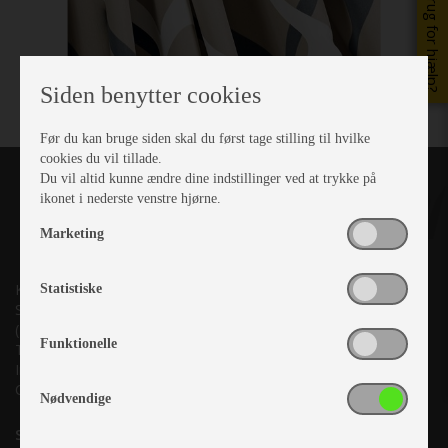
Brug for hjælp?
Siden benytter cookies
Før du kan bruge siden skal du først tage stilling til hvilke
cookies du vil tillade.
Du vil altid kunne ændre dine indstillinger ved at trykke på
ikonet i nederste venstre hjørne.
Marketing
Kronjyllands Camping Center A/S
Statistiske
Suderholmen 10, 8960 Randers SØ
(Lige ud til Grenåvej)
Funktionelle
Tlf. +45 87 10 98 70
Info@as-kcc.dk
CVR: 33 38 77 33
Nødvendige
Samtykke til nyhedsbrev