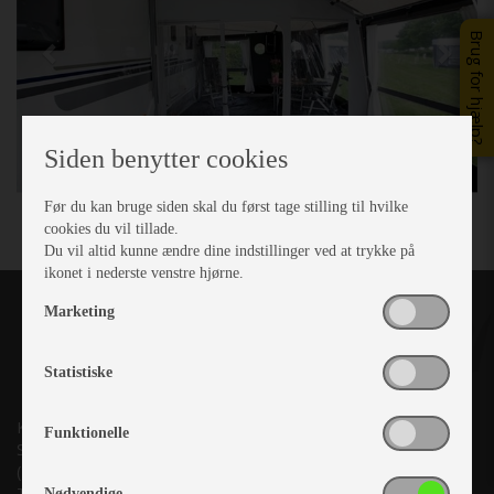
Brug for hjælp?
Siden benytter cookies
Før du kan bruge siden skal du først tage stilling til hvilke
cookies du vil tillade.
Du vil altid kunne ændre dine indstillinger ved at trykke på
ikonet i nederste venstre hjørne.
Marketing
Statistiske
Kronjyllands Camping Center A/S
Funktionelle
Suderholmen 10, 8960 Randers SØ
(Lige ud til Grenåvej)
Tlf. +45 87 10 98 70
Nødvendige