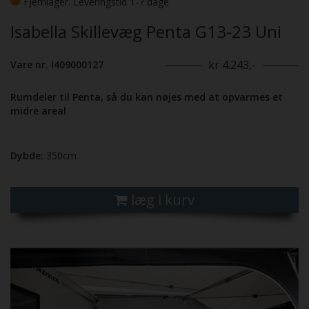
Fjernlager. Leveringstid 1-7 dage
Isabella Skillevæg Penta G13-23 Uni
kr 4.243,-
Vare nr. I409000127
Rumdeler til Penta, så du kan nøjes med at opvarmes et
midre areal
Dybde:
350cm
læg i kurv
Previous
Next