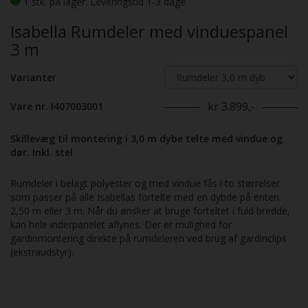
1 stk. på lager. Leveringstid 1-3 dage
Isabella Rumdeler med vinduespanel
3 m
Varianter
kr 3.899,-
Vare nr. I407003001
Skillevæg til montering i 3,0 m dybe telte med vindue og
dør. Inkl. stel
Rumdeler i belagt polyester og med vindue fås i to størrelser
som passer på alle Isabellas fortelte med en dybde på enten
2,50 m eller 3 m. Når du ønsker at bruge forteltet i fuld bredde,
kan hele inderpanelet aflynes. Der er mulighed for
gardinmontering direkte på rumdeleren ved brug af gardinclips
(ekstraudstyr).