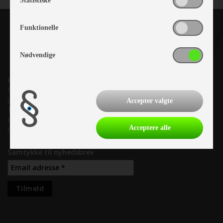
Statistiske
Funktionelle
Nødvendige
Kronjyllands Camping Center A/S
Suderholmen 10, 8960 Randers SØ
(Lige ud til Grenåvej)
Accepter valgte
Tlf. +45 87 10 98 70
Info@as-kcc.dk
Acceptere alle
CVR: 33 38 77 33
Samtykke til nyhedsbrev