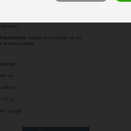
er markedsførende inden for campingtæpper.
engøring:
Materialet, vævningsteknikken og
afvisende overflade gør det let at støvsuge,
 og vaske.
dhæmmende:
Tæppet er behandlet, så det
er brandspredning.
kationer:
300 cm
e
: 800 cm
11,93 kg
lint, lysegrå