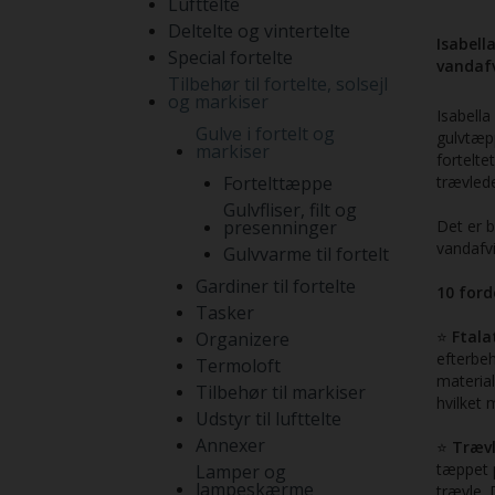
Lufttelte
Deltelte og vintertelte
Isabella
Special fortelte
vandafv
Tilbehør til fortelte, solsejl
og markiser
Isabella
Gulve i fortelt og
gulvtæppe
markiser
fortelte
Fortelttæppe
trævlede
Gulvfliser, filt og
presenninger
Det er 
vandafv
Gulvvarme til fortelt
Gardiner til fortelte
10 ford
Tasker
⭐
Ftalat
Organizere
efterbe
Termoloft
material
Tilbehør til markiser
hvilket 
Udstyr til lufttelte
Annexer
⭐
Trævl
tæppet p
Lamper og
lampeskærme
trævle. 