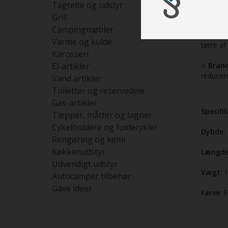
Tagtelte og udstyr
tæpper 
Grill
⭐
Nem r
Campingmøbler
den vand
Varme og kulde
tørre af
Karosseri
El-artikler
⭐
Bran
reducer
Vand artikler
Toiletter og reservedele
Gas-artikler
Specifi
Tæpper, måtter og lagner
Cykelholdere og foldecykler
Dybde:
Rengøring og kemi
Køkkenudstyr
Længd
Udvendigt udstyr
Vægt
: 
Autocamper tilbehør
Gave ideer
Farve
: F