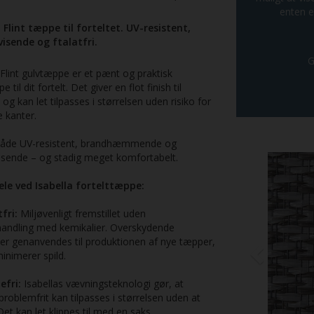
enten e
 Flint tæppe til forteltet. UV-resistent,
isende og ftalatfri.
G
 Flint gulvtæppe er et pænt og praktisk
 til dit fortelt. Det giver en flot finish til
t og kan let tilpasses i størrelsen uden risiko for
 kanter.
både UV-resistent, brandhæmmende og
isende – og stadig meget komfortabelt.
Previous
ele ved Isabella fortelttæppe:
fri:
Miljøvenligt fremstillet uden
handling med kemikalier. Overskydende
er genanvendes til produktionen af nye tæpper,
minimerer spild.
efri:
Isabellas vævningsteknologi gør, at
roblemfrit kan tilpasses i størrelsen uden at
Det kan let klippes til med en saks.