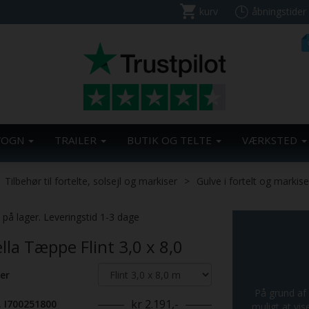
kurv
åbningstider
VOGN
TRAILER
BUTIK OG TELTE
VÆRKSTED
Tilbehør til fortelte, solsejl og markiser
Gulve i fortelt og markise
. på lager. Leveringstid 1-3 dage
lla Tæppe Flint 3,0 x 8,0
er
På grund af 
kr 2.191,-
. I700251800
muligt at vis