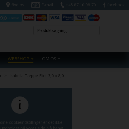
find os
E-mail
+45 87 10 98 70
facebook
WEBSHOP
OM OS
r
Isabella Tæppe Flint 3,0 x 8,0
dine cookieindstillinger er det ikke
e indholdet på vores side. Så benyt