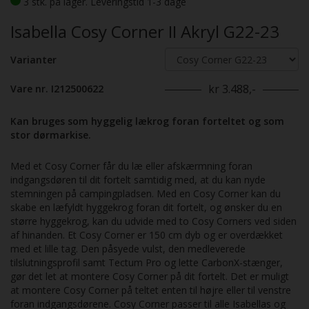
3 stk. på lager. Leveringstid 1-3 dage
Isabella Cosy Corner II Akryl G22-23
Varianter
kr 3.488,-
Vare nr. I212500622
Kan bruges som hyggelig lækrog foran forteltet og som
stor dørmarkise.
Med et Cosy Corner får du læ eller afskærmning foran
indgangsdøren til dit fortelt samtidig med, at du kan nyde
stemningen på campingpladsen. Med en Cosy Corner kan du
skabe en læfyldt hyggekrog foran dit fortelt, og ønsker du en
større hyggekrog, kan du udvide med to Cosy Corners ved siden
af hinanden. Et Cosy Corner er 150 cm dyb og er overdækket
med et lille tag. Den påsyede vulst, den medleverede
tilslutningsprofil samt Tectum Pro og lette CarbonX-stænger,
gør det let at montere Cosy Corner på dit fortelt. Det er muligt
at montere Cosy Corner på teltet enten til højre eller til venstre
foran indgangsdørene. Cosy Corner passer til alle Isabellas og