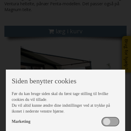
Ventura heltelte, pånær Penta-modellen. Det passer også på
Magnum telte.
læg i kurv
Brug for hjælp?
Previous
Next
Siden benytter cookies
Før du kan bruge siden skal du først tage stilling til hvilke
cookies du vil tillade.
Du vil altid kunne ændre dine indstillinger ved at trykke på
ikonet i nederste venstre hjørne.
Marketing