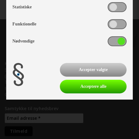
Statistiske
Funktionelle
Nødvendige
Kronjyllands Camping Center A/S
Suderholmen 10, 8960 Randers SØ
Accepter valgte
(Lige ud til Grenåvej)
Tlf. +45 87 10 98 70
Acceptere alle
Info@as-kcc.dk
CVR: 33 38 77 33
Samtykke til nyhedsbrev