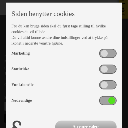
Brug for hjælp?
Siden benytter cookies
Før du kan bruge siden skal du først tage stilling til hvilke
cookies du vil tillade.
Du vil altid kunne ændre dine indstillinger ved at trykke på
ikonet i nederste venstre hjørne.
Marketing
Kronjyllands Camping Center A/S
Suderholmen 10, 8960 Randers SØ
(Lige ud til Grenåvej)
Statistiske
Tlf. +45 87 10 98 70
Info@as-kcc.dk
CVR: 33 38 77 33
Funktionelle
Samtykke til nyhedsbrev
Nødvendige
Accepter valgte