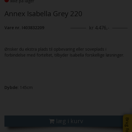
Ikke på lager
Annex Isabella Grey 220
kr 4.476,-
Vare nr. I403832209
Ønsker du ekstra plads til opbevaring eller soveplads i
forbindelse med forteltet, tilbyder Isabella forskellige løsninger.
Dybde:
145cm
læg i kurv