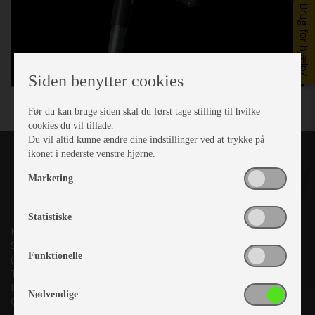
Brug for hjælp?
Siden benytter cookies
Før du kan bruge siden skal du først tage stilling til hvilke
cookies du vil tillade.
Du vil altid kunne ændre dine indstillinger ved at trykke på
ikonet i nederste venstre hjørne.
Marketing
Statistiske
Kronjyllands Camping Center A/S
Suderholmen 10, 8960 Randers SØ
Funktionelle
(Lige ud til Grenåvej)
Tlf. +45 87 10 98 70
Info@as-kcc.dk
Nødvendige
CVR: 33 38 77 33