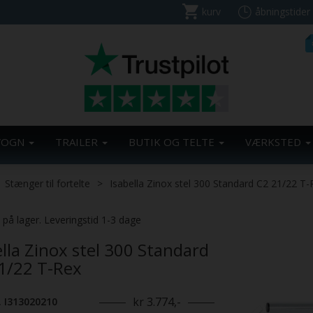
kurv
åbningstider
VOGN
TRAILER
BUTIK OG TELTE
VÆRKSTED
Stænger til fortelte
Isabella Zinox stel 300 Standard C2 21/22 T-
Previous
. på lager. Leveringstid 1-3 dage
ella Zinox stel 300 Standard
1/22 T-Rex
kr 3.774,-
. I313020210