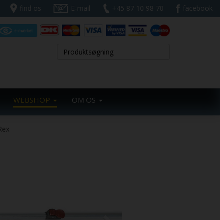
find os
E-mail
+45 87 10 98 70
facebook
WEBSHOP
OM OS
Rex
Next