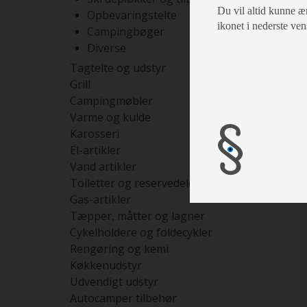
Du vil altid kunne æn
Opbevaringstelte
ikonet i nederste ven
Campingbøger
Diverse
Tagtelte og udstyr
Grill
Campingmøbler
Varme og kulde
Karosseri
El-artikler
Vand artikler
Toiletter og reservedele
Gas-artikler
Tæpper, måtter og lagner
Cykelholdere og foldecykler
Rengøring og kemi
Køkkenudstyr
Udvendigt udstyr
Autocamper tilbehør