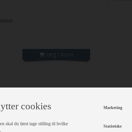
300cm
læg i kurv
ytter cookies
Marketing
 skal du først tage stilling til hvilke
Statistiske
.