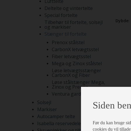
Lufttelte
Deltelte og vintertelte
Special fortelte
Dybde:
Tilbehør til fortelte, solsejl
og markiser
Stænger til fortelte
Prenox stålstel
CarbonX letvægtsstel
Fiber letvægtsstel
Mega og Zinox stålstel
Løse letvægtsstænger
CarbonX og Fiber
Løse stålstænger Mega,
Zinox og Prenox
Ventura gardinstænger
Solsejl
Siden ben
Markiser
Autocamper telte
Før du kan bruge siden
Isabella reservedele
cookies du vil tillade
Skruepløkker og tilbehør