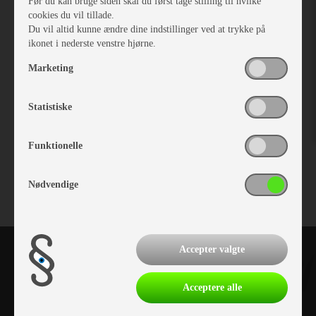
Før du kan bruge siden skal du først tage stilling til hvilke
cookies du vil tillade.
Du vil altid kunne ændre dine indstillinger ved at trykke på
ikonet i nederste venstre hjørne.
Marketing
Statistiske
Isabella Zinox Stel 250 Standard C1 19/22 T-Rex
Vare nr. I304010190
Funktionelle
kr 1.605,-
Nødvendige
Accepter valgte
Acceptere alle