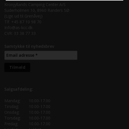
Kronjyllands Camping Center A/S
Suderholmen 10, 8960 Randers SØ
(Lige ud til Grenåvej)
Tlf. +45 87 10 98 70
Info@as-kcc.dk
CVR: 33 38 77 33
Samtykke til nyhedsbrev
Salgsafdeling:
Mandag:
10.00-17.00
Tirsdag:
10.00-17.00
Onsdag:
10.00-17.00
Torsdag:
10.00-17.00
Fredag:
10.00-17.00