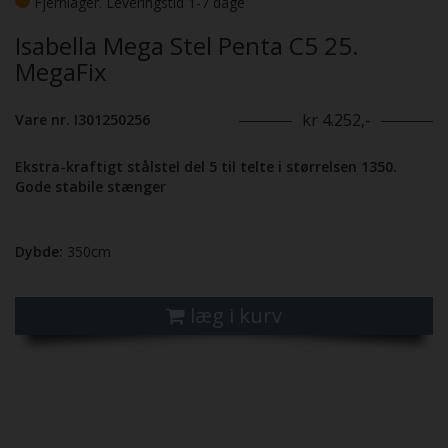
Fjernlager. Leveringstid 1-7 dage
Isabella Mega Stel Penta C5 25.
MegaFix
kr 4.252,-
Vare nr. I301250256
Ekstra-kraftigt stålstel del 5 til telte i størrelsen 1350.
Gode stabile stænger
Dybde:
350cm
læg i kurv
Previous
Next