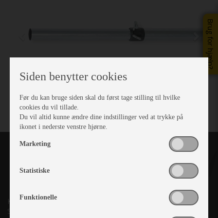
Brug for hjælp?
Siden benytter cookies
Før du kan bruge siden skal du først tage stilling til hvilke
cookies du vil tillade.
Du vil altid kunne ændre dine indstillinger ved at trykke på
ikonet i nederste venstre hjørne.
Marketing
Statistiske
Funktionelle
Kronjyllands Camping Center A/S
Suderholmen 10, 8960 Randers SØ