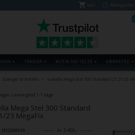
kurv
åbningstider
VOGN
TRAILER
BUTIK OG TELTE
VÆRKSTED
Stænger til fortelte
Isabella Mega Stel 300 Standard C3 21/23 M
Previous
lager. Leveringstid 1-7 dage
ella Mega Stel 300 Standard
1/23 MegaFix
kr 3.456,-
. I313230210