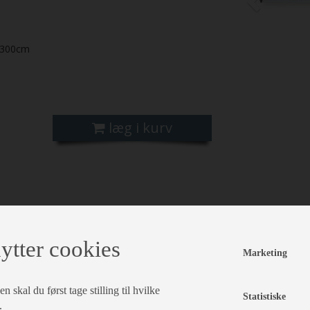
300cm
læg i kurv
ytter cookies
Marketing
 skal du først tage stilling til hvilke
Statistiske
.