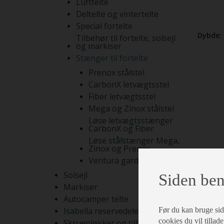
Lufttelte
Deltelte og vintertelte
Special fortelte
Dybde:
Tilbehør til fortelte, solsejl
og markiser
Stænger til fortelte
Prenox stålstel
CarbonX letvægtsstel
Fiber letvægtsstel
Mega og Zinox stålstel
Løse letvægtsstænger
CarbonX og Fiber
Løse stålstænger Mega,
Zinox og Prenox
Ventura gardinstænger
Solsejl
Siden ben
Markiser
Autocamper telte
Før du kan bruge siden
Isabella reservedele
cookies du vil tillade
Skruepløkker og tilbehør