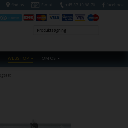
find os
E-mail
+45 87 10 98 70
facebook
WEBSHOP
OM OS
egaFix
Next