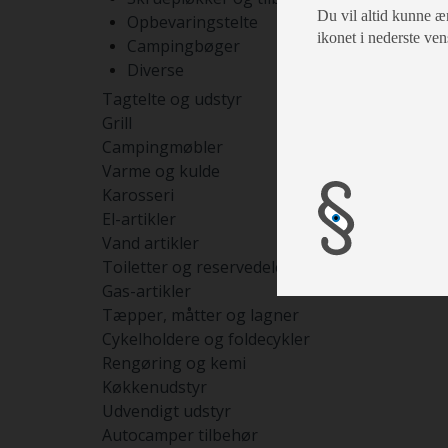
Du vil altid kunne æn
Opbevaringstelte
ikonet i nederste ven
Campingbøger
Diverse
Tagtelte og udstyr
Grill
Campingmøbler
Varme og kulde
Karosseri
El-artikler
Vand artikler
Toiletter og reservedele
Gas-artikler
Tæpper, måtter og lagner
Cykelholdere og foldecykler
Rengøring og kemi
Køkkenudstyr
Udvendigt udstyr
Autocamper tilbehør