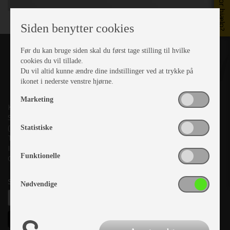
Brug for hjælp?
Siden benytter cookies
Før du kan bruge siden skal du først tage stilling til hvilke
cookies du vil tillade.
Du vil altid kunne ændre dine indstillinger ved at trykke på
ikonet i nederste venstre hjørne.
Marketing
Kronjyllands Camping Center A/S
Suderholmen 10, 8960 Randers SØ
(Lige ud til Grenåvej)
Statistiske
Tlf. +45 87 10 98 70
Info@as-kcc.dk
Funktionelle
CVR: 33 38 77 33
Samtykke til nyhedsbrev
Nødvendige