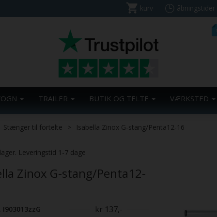
kurv
åbningstider
VOGN
TRAILER
BUTIK OG TELTE
VÆRKSTED
Stænger til fortelte
Isabella Zinox G-stang/Penta12-16
lager. Leveringstid 1-7 dage
ella Zinox G-stang/Penta12-
kr 137,-
. I903013zzG