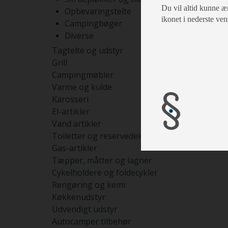
Du vil altid kunne æn
Opbevaringstelte
ikonet i nederste ven
Campingbøger
Diverse
Tagtelte og udstyr
Grill
Campingmøbler
Varme og kulde
Karosseri
El-artikler
Vand artikler
Toiletter og reservedele
Gas-artikler
Tæpper, måtter og lagner
Cykelholdere og foldecykler
Rengøring og kemi
Køkkenudstyr
Udvendigt udstyr
Autocamper tilbehør