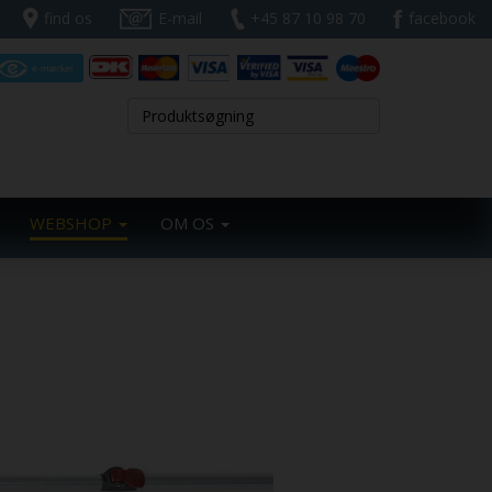
find os
E-mail
+45 87 10 98 70
facebook
WEBSHOP
OM OS