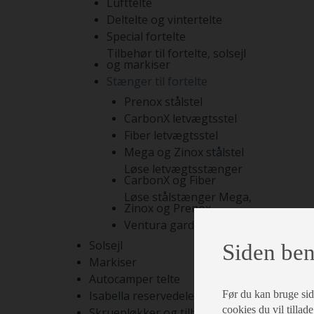
Lufttelte
Deltelte og vintertelte
Special fortelte
Tilbehør til fortelte, solsejl
og markiser
Stænger til fortelte
Prenox stålstel
CarbonX letvægtsstel
Fiber letvægtsstel
Mega og Zinox stålstel
Løse letvægtsstænger
CarbonX og Fiber
Løse stålstænger Mega,
Zinox og Prenox
Ventura gardinstænger
Solsejl
Siden ben
Markiser
Autocamper telte
Før du kan bruge siden
Isabella reservedele
cookies du vil tillade
Skruepløkker og tilbehør