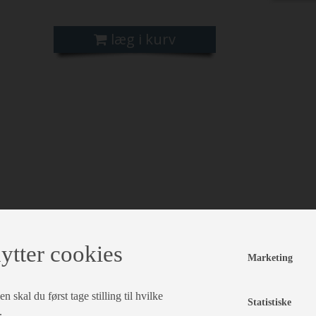
læg i kurv
ytter cookies
Marketing
 skal du først tage stilling til hvilke
Statistiske
.