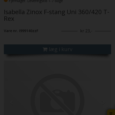
Fjernlager. Leveringstid 1-7 dage
Isabella Zinox F-stang Uni 360/420 T-
Rex
kr 23,-
Vare nr. I999140zzF
læg i kurv
Previous
Next