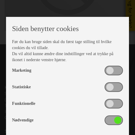
Brug for hjælp?
Siden benytter cookies
Før du kan bruge siden skal du først tage stilling til hvilke
cookies du vil tillade.
Du vil altid kunne ændre dine indstillinger ved at trykke på
ikonet i nederste venstre hjørne.
Marketing
Kronjyllands Camping Center A/S
Statistiske
Suderholmen 10, 8960 Randers SØ
(Lige ud til Grenåvej)
Funktionelle
Tlf. +45 87 10 98 70
Info@as-kcc.dk
CVR: 33 38 77 33
Nødvendige
Samtykke til nyhedsbrev