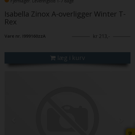
Fjernlager. Leveringstid 1-7 dage
Isabella Zinox A-overligger Winter T-
Rex
kr 213,-
Vare nr. I999160zzA
læg i kurv
Previous
Next