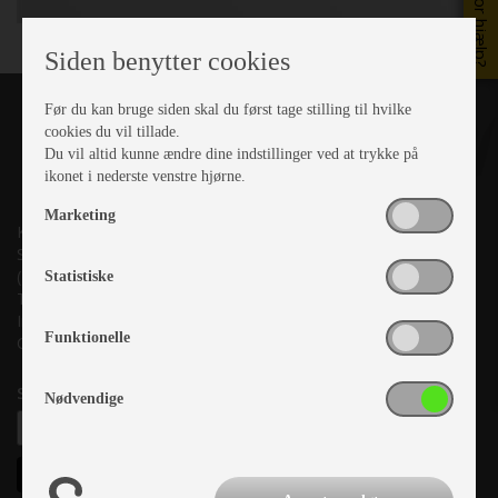
Brug for hjælp?
Siden benytter cookies
Før du kan bruge siden skal du først tage stilling til hvilke
cookies du vil tillade.
Du vil altid kunne ændre dine indstillinger ved at trykke på
ikonet i nederste venstre hjørne.
Marketing
Kronjyllands Camping Center A/S
Suderholmen 10, 8960 Randers SØ
(Lige ud til Grenåvej)
Statistiske
Tlf. +45 87 10 98 70
Info@as-kcc.dk
Funktionelle
CVR: 33 38 77 33
Samtykke til nyhedsbrev
Nødvendige