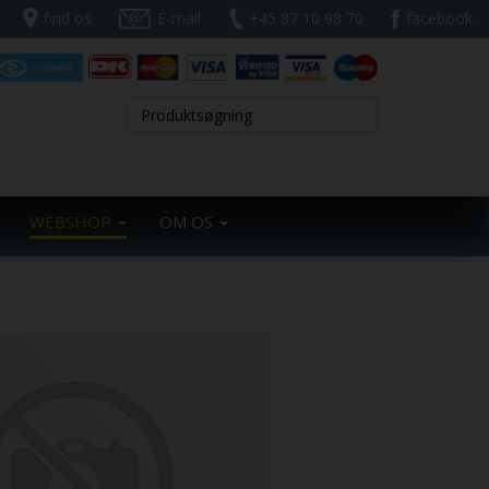
find os
E-mail
+45 87 10 98 70
facebook
WEBSHOP
OM OS
Next