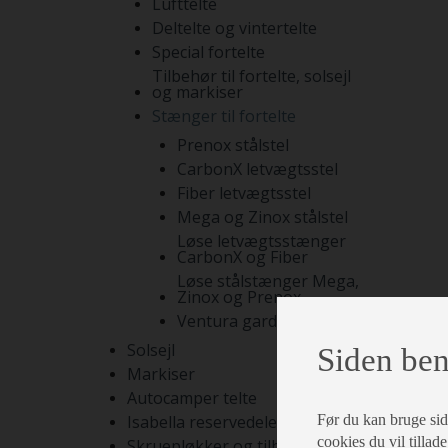
Lufttelte
Deltelte og vintertelte
Special fortelte
Tilbehør til fortelte, solsejl
og markiser
Stænger til fortelte
Prenox stålstel
CarbonX letvægtsstel
Fiber letvægtsstel
Mega og Zinox stålstel
Løse letvægtsstænger
CarbonX og Fiber
Løse stålstænger Mega,
Zinox og Prenox
Ventura gardinstænger
Solsejl
Siden ben
Markiser
Autocamper telte
Før du kan bruge siden
Isabella reservedele
cookies du vil tillade
Skruepløkker og tilbehør