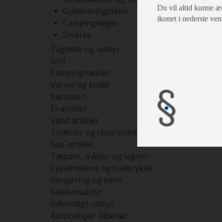
Du vil altid kunne æn
Opbevaringstelte
ikonet i nederste ven
Campingbøger
Diverse
Tagtelte og udstyr
Grill
Campingmøbler
Varme og kulde
Karosseri
El-artikler
Vand artikler
Toiletter og reservedele
Gas-artikler
Tæpper, måtter og lagner
Cykelholdere og foldecykler
Rengøring og kemi
Køkkenudstyr
Udvendigt udstyr
Autocamper tilbehør