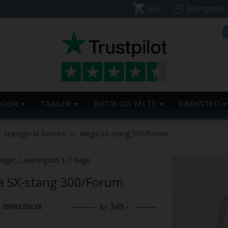
kurv
åbningstider
VOGN
TRAILER
BUTIK OG TELTE
VÆRKSTED
Stænger til fortelte
Mega SX-stang 300/Forum
Previous
lager. Leveringstid 1-7 dage
 SX-stang 300/Forum
kr 349,-
. I999320zSX