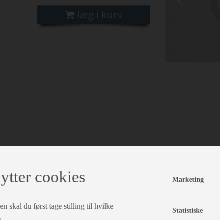
læg i kurv
ytter cookies
Marketing
 skal du først tage stilling til hvilke
Statistiske
.