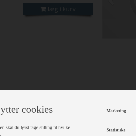
læg i kurv
ytter cookies
Marketing
 skal du først tage stilling til hvilke
Statistiske
.