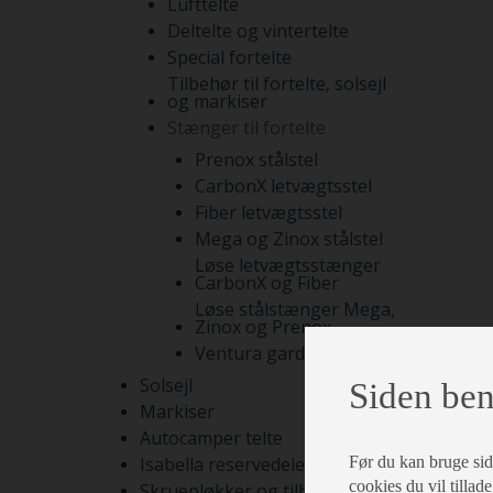
Lufttelte
Deltelte og vintertelte
Special fortelte
Tilbehør til fortelte, solsejl
og markiser
Stænger til fortelte
Prenox stålstel
CarbonX letvægtsstel
Fiber letvægtsstel
Mega og Zinox stålstel
Løse letvægtsstænger
CarbonX og Fiber
Løse stålstænger Mega,
Zinox og Prenox
Ventura gardinstænger
Solsejl
Siden ben
Markiser
Autocamper telte
Før du kan bruge siden
Isabella reservedele
cookies du vil tillade
Skruepløkker og tilbehør