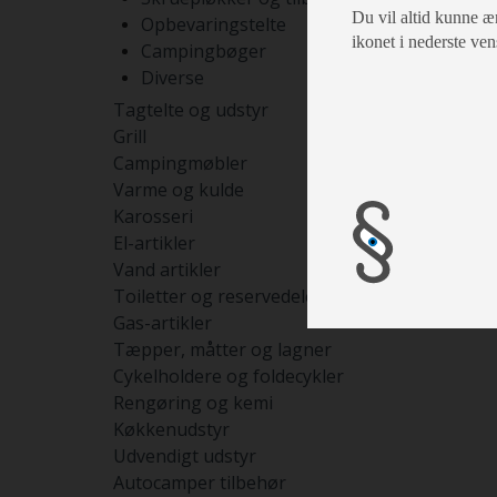
Du vil altid kunne æn
Opbevaringstelte
ikonet i nederste ven
Campingbøger
Diverse
Tagtelte og udstyr
Grill
Campingmøbler
Varme og kulde
Karosseri
El-artikler
Vand artikler
Toiletter og reservedele
Gas-artikler
Tæpper, måtter og lagner
Cykelholdere og foldecykler
Rengøring og kemi
Køkkenudstyr
Udvendigt udstyr
Autocamper tilbehør