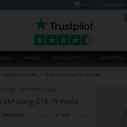
kurv
åbningstider
VOGN
TRAILER
BUTIK OG TELTE
VÆRKSTED
Stænger til fortelte
Mega EM-stang G18-19 Penta
Previous
. på lager. Leveringstid 1-3 dage
 EM-stang G18-19 Penta
kr 345,-
. I999333zEM