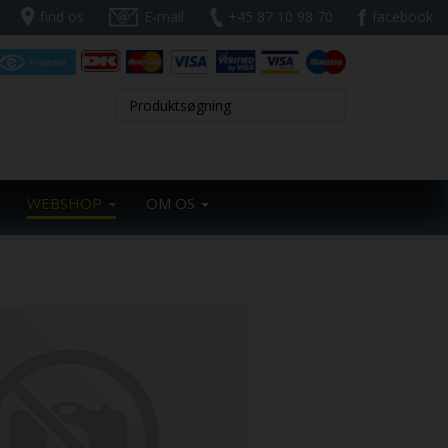
find os
E-mail
+45 87 10 98 70
facebook
WEBSHOP
OM OS
Next