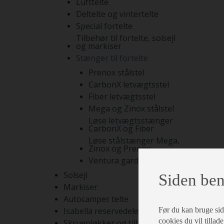
Lufttelte
Deltelte og vintertelte
Special fortelte
Tilbehør til fortelte, solsejl
og markiser
Stænger til fortelte
Prenox stålstel
CarbonX letvægtsstel
Fiber letvægtsstel
Mega og Zinox stålstel
Løse letvægtsstænger
CarbonX og Fiber
Løse stålstænger Mega,
Zinox og Prenox
Ventura gardinstænger
Solsejl
Siden ben
Markiser
Autocamper telte
Før du kan bruge siden
Isabella reservedele
cookies du vil tillade
Skruepløkker og tilbehør