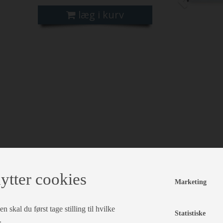
læg i kurv
ytter cookies
Marketing
 skal du først tage stilling til hvilke
Statistiske
.