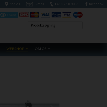
find os
E-mail
+45 87 10 98 70
facebook
WEBSHOP
OM OS
Next