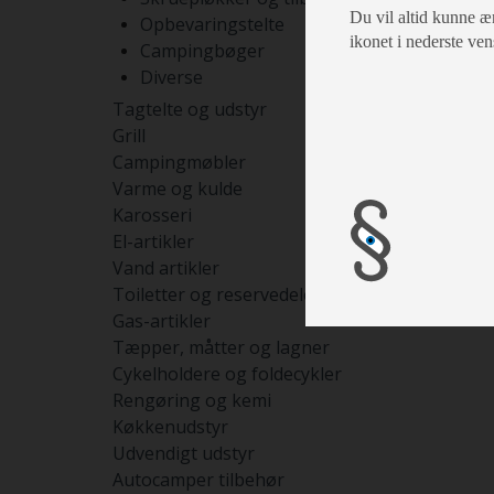
Du vil altid kunne æn
Opbevaringstelte
ikonet i nederste ven
Campingbøger
Diverse
Tagtelte og udstyr
Grill
Campingmøbler
Varme og kulde
Karosseri
El-artikler
Vand artikler
Toiletter og reservedele
Gas-artikler
Tæpper, måtter og lagner
Cykelholdere og foldecykler
Rengøring og kemi
Køkkenudstyr
Udvendigt udstyr
Autocamper tilbehør