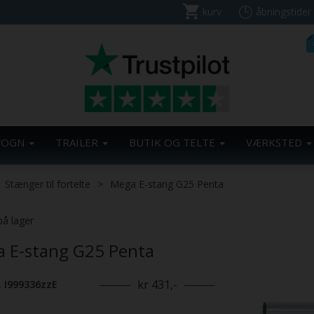
kurv
åbningstider
VOGN
TRAILER
BUTIK OG TELTE
VÆRKSTED
Stænger til fortelte
Mega E-stang G25 Penta
Previous
på lager
 E-stang G25 Penta
kr 431,-
. I999336zzE