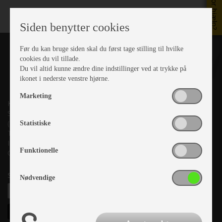
Brug for hjælp?
Siden benytter cookies
Før du kan bruge siden skal du først tage stilling til hvilke
cookies du vil tillade.
Du vil altid kunne ændre dine indstillinger ved at trykke på
ikonet i nederste venstre hjørne.
Marketing
Kronjyllands Camping Center A/S
Suderholmen 10, 8960 Randers SØ
(Lige ud til Grenåvej)
Statistiske
Tlf. +45 87 10 98 70
Info@as-kcc.dk
Funktionelle
CVR: 33 38 77 33
Samtykke til nyhedsbrev
Nødvendige