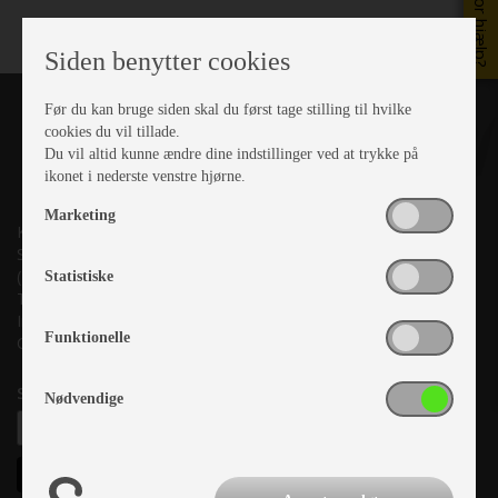
Brug for hjælp?
Siden benytter cookies
Før du kan bruge siden skal du først tage stilling til hvilke
cookies du vil tillade.
Du vil altid kunne ændre dine indstillinger ved at trykke på
ikonet i nederste venstre hjørne.
Marketing
Kronjyllands Camping Center A/S
Suderholmen 10, 8960 Randers SØ
(Lige ud til Grenåvej)
Statistiske
Tlf. +45 87 10 98 70
Info@as-kcc.dk
Funktionelle
CVR: 33 38 77 33
Samtykke til nyhedsbrev
Nødvendige