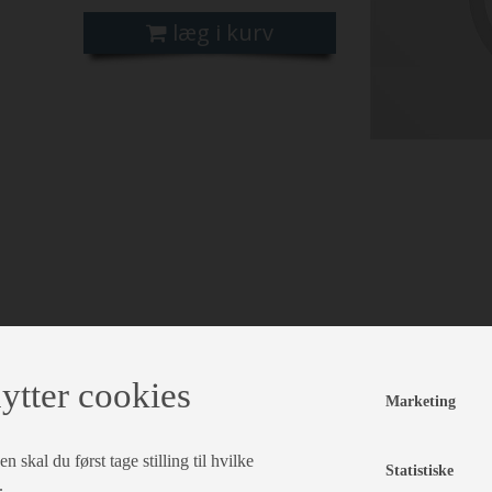
læg i kurv
ytter cookies
Marketing
 skal du først tage stilling til hvilke
Statistiske
.