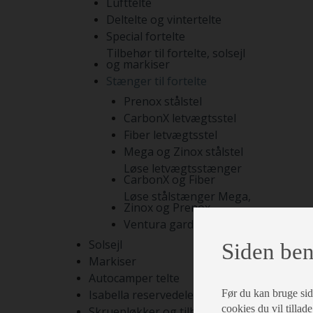
Lufttelte
Deltelte og vintertelte
Special fortelte
Tilbehør til fortelte, solsejl
og markiser
Stænger til fortelte
Prenox stålstel
CarbonX letvægtsstel
Fiber letvægtsstel
Mega og Zinox stålstel
Løse letvægtsstænger
CarbonX og Fiber
Løse stålstænger Mega,
Zinox og Prenox
Ventura gardinstænger
Solsejl
Siden ben
Markiser
Autocamper telte
Før du kan bruge siden
Isabella reservedele
cookies du vil tillade
Skruepløkker og tilbehør