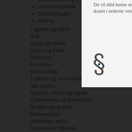
Du vil altid kunne æn
Opbevaringstelte
ikonet i nederste ven
Campingbøger
Diverse
Tagtelte og udstyr
Grill
Campingmøbler
Varme og kulde
Karosseri
El-artikler
Vand artikler
Toiletter og reservedele
Gas-artikler
Tæpper, måtter og lagner
Cykelholdere og foldecykler
Rengøring og kemi
Køkkenudstyr
Udvendigt udstyr
Autocamper tilbehør