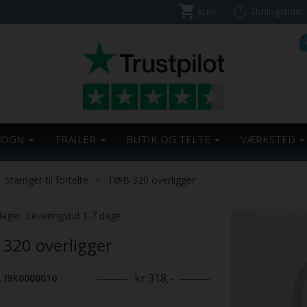
kurv
åbningstider
VOGN
TRAILER
BUTIK OG TELTE
VÆRKSTED
Stænger til fortelte
T@B 320 overligger
lager. Leveringstid 1-7 dage
320 overligger
kr 318,-
. I9X0000016