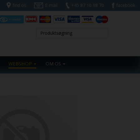
find os
E-mail
+45 87 10 98 70
facebook
WEBSHOP
OM OS