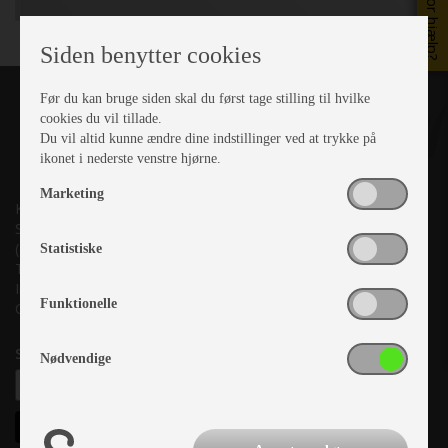
Brug for hjælp?
Siden benytter cookies
Før du kan bruge siden skal du først tage stilling til hvilke
cookies du vil tillade.
Du vil altid kunne ændre dine indstillinger ved at trykke på
ikonet i nederste venstre hjørne.
Marketing
Kronjyllands Camping Center A/S
Suderholmen 10, 8960 Randers SØ
(Lige ud til Grenåvej)
Statistiske
Tlf. +45 87 10 98 70
Info@as-kcc.dk
Funktionelle
CVR: 33 38 77 33
Samtykke til nyhedsbrev
Nødvendige