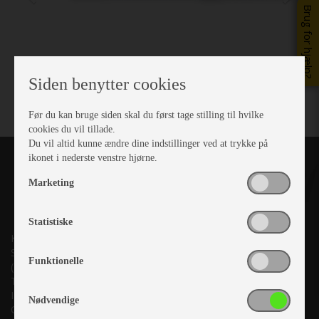
Brug for hjælp?
Siden benytter cookies
Før du kan bruge siden skal du først tage stilling til hvilke
cookies du vil tillade.
Du vil altid kunne ændre dine indstillinger ved at trykke på
ikonet i nederste venstre hjørne.
Marketing
Statistiske
Kronjyllands Camping Center A/S
Suderholmen 10, 8960 Randers SØ
Funktionelle
(Lige ud til Grenåvej)
Tlf. +45 87 10 98 70
Info@as-kcc.dk
Nødvendige
CVR: 33 38 77 33