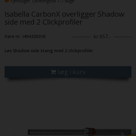
Fjernlager. Leveringstid 1-7 dage
Isabella CarbonX overligger Shadow
side med 2 Clickprofiler
kr 657,-
Vare nr. I40432031K
Løs Shadow side stang med 2 clickprofiler
læg i kurv
Previous
Next