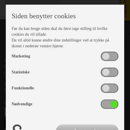
Brug for hjælp?
Siden benytter cookies
Før du kan bruge siden skal du først tage stilling til hvilke
cookies du vil tillade.
Du vil altid kunne ændre dine indstillinger ved at trykke på
ikonet i nederste venstre hjørne.
Marketing
Kronjyllands Camping Center A/S
Suderholmen 10, 8960 Randers SØ
(Lige ud til Grenåvej)
Statistiske
Tlf. +45 87 10 98 70
Info@as-kcc.dk
Funktionelle
CVR: 33 38 77 33
Samtykke til nyhedsbrev
Nødvendige