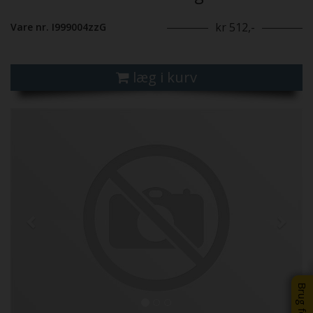
kr 512,-
Vare nr. I999004zzG
læg i kurv
Previous
Next