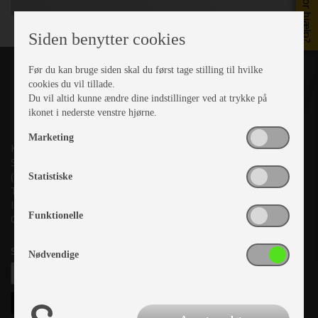
Brug for hjælp?
Siden benytter cookies
Før du kan bruge siden skal du først tage stilling til hvilke
cookies du vil tillade.
Du vil altid kunne ændre dine indstillinger ved at trykke på
ikonet i nederste venstre hjørne.
Marketing
Kronjyllands Camping Center A/S
Suderholmen 10, 8960 Randers SØ
(Lige ud til Grenåvej)
Statistiske
Tlf. +45 87 10 98 70
Info@as-kcc.dk
Funktionelle
CVR: 33 38 77 33
Samtykke til nyhedsbrev
Nødvendige