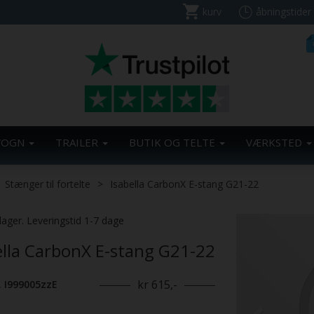
kurv
åbningstider
VOGN
TRAILER
BUTIK OG TELTE
VÆRKSTED
Stænger til fortelte
Isabella CarbonX E-stang G21-22
Previous
lager. Leveringstid 1-7 dage
ella CarbonX E-stang G21-22
kr 615,-
. I999005zzE