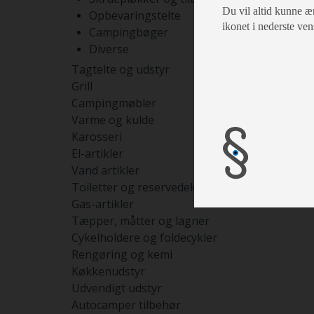
Du vil altid kunne æn
Opbevaringstelte
ikonet i nederste ven
Campingbøger
Diverse
Tagtelte og udstyr
Grill
Campingmøbler
Varme og kulde
Karosseri
El-artikler
Vand artikler
Toiletter og reservedele
Gas-artikler
Tæpper, måtter og lagner
Cykelholdere og foldecykler
Rengøring og kemi
Køkkenudstyr
Udvendigt udstyr
Autocamper tilbehør