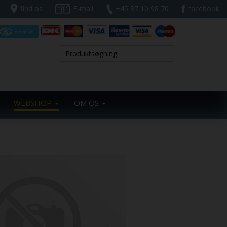
find os
E-mail
+45 87 10 98 70
facebook
WEBSHOP
OM OS
Next