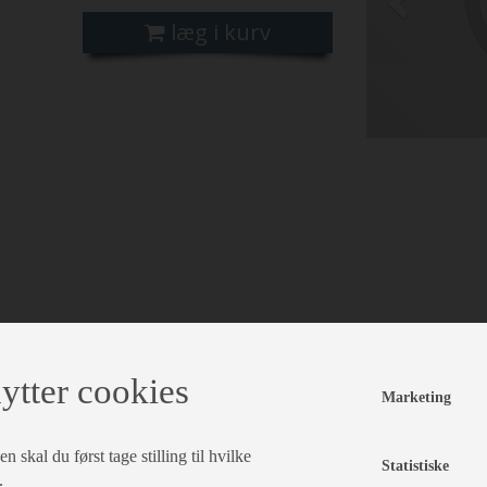
læg i kurv
ytter cookies
Marketing
 skal du først tage stilling til hvilke
Statistiske
.