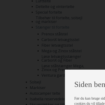
Lufttelte
Deltelte og vintertelte
Special fortelte
Tilbehør til fortelte, solsejl
og markiser
Stænger til fortelte
Prenox stålstel
CarbonX letvægtsstel
Fiber letvægtsstel
Mega og Zinox stålstel
Løse letvægtsstænger
CarbonX og Fiber
Løse stålstænger Mega,
Zinox og Prenox
Ventura gardinstænger
Solsejl
Siden ben
Markiser
Autocamper telte
Før du kan bruge siden
Isabella reservedele
cookies du vil tillade
Skruepløkker og tilbehør