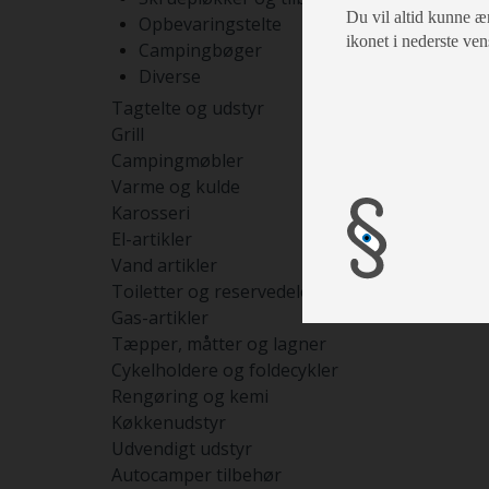
Du vil altid kunne æn
Opbevaringstelte
ikonet i nederste ven
Campingbøger
Diverse
Tagtelte og udstyr
Grill
Campingmøbler
Varme og kulde
Karosseri
El-artikler
Vand artikler
Toiletter og reservedele
Gas-artikler
Tæpper, måtter og lagner
Cykelholdere og foldecykler
Rengøring og kemi
Køkkenudstyr
Udvendigt udstyr
Autocamper tilbehør