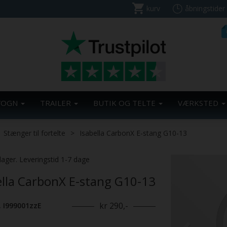
kurv
åbningstider
VOGN
TRAILER
BUTIK OG TELTE
VÆRKSTED
Stænger til fortelte
Isabella CarbonX E-stang G10-13
Previous
lager. Leveringstid 1-7 dage
ella CarbonX E-stang G10-13
kr 290,-
. I999001zzE