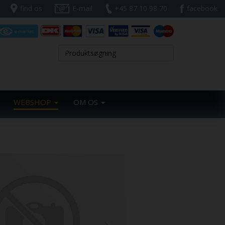
find os
E-mail
+45 87 10 98 70
facebook
WEBSHOP
OM OS
Next