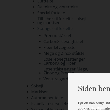
Lufttelte
Deltelte og vintertelte
Special fortelte
Tilbehør til fortelte, solsejl
og markiser
Stænger til fortelte
Prenox stålstel
CarbonX letvægtsstel
Fiber letvægtsstel
Mega og Zinox stålstel
Løse letvægtsstænger
CarbonX og Fiber
Løse stålstænger Mega,
Zinox og Prenox
Ventura gardinstænger
Solsejl
Siden ben
Markiser
Autocamper telte
Før du kan bruge siden
Isabella reservedele
cookies du vil tillade
Skruepløkker og tilbehør