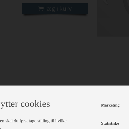
læg i kurv
ytter cookies
Marketing
 skal du først tage stilling til hvilke
Statistiske
.