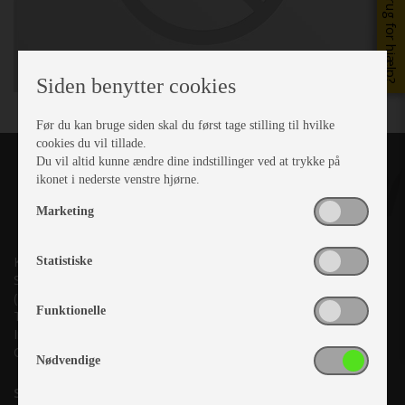
Brug for hjælp?
Siden benytter cookies
Før du kan bruge siden skal du først tage stilling til hvilke
cookies du vil tillade.
Du vil altid kunne ændre dine indstillinger ved at trykke på
ikonet i nederste venstre hjørne.
Marketing
Kronjyllands Camping Center A/S
Statistiske
Suderholmen 10, 8960 Randers SØ
(Lige ud til Grenåvej)
Funktionelle
Tlf. +45 87 10 98 70
Info@as-kcc.dk
CVR: 33 38 77 33
Nødvendige
Samtykke til nyhedsbrev