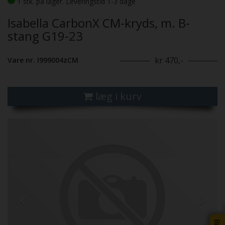
1 stk. på lager. Leveringstid 1-3 dage
Isabella CarbonX CM-kryds, m. B-
stang G19-23
kr 470,-
Vare nr. I999004zCM
læg i kurv
Previous
Next