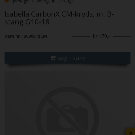
Fjernlager. Leveringstid 1-7 dage
Isabella CarbonX CM-kryds, m. B-
stang G10-18
kr 470,-
Vare nr. I999001zCM
læg i kurv
Previous
Next