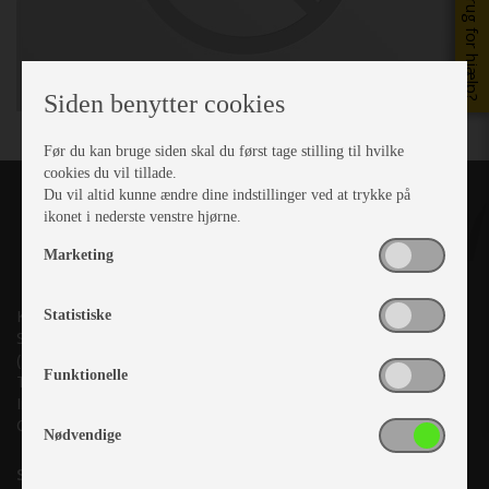
Brug for hjælp?
Siden benytter cookies
Før du kan bruge siden skal du først tage stilling til hvilke
cookies du vil tillade.
Du vil altid kunne ændre dine indstillinger ved at trykke på
ikonet i nederste venstre hjørne.
Marketing
Kronjyllands Camping Center A/S
Statistiske
Suderholmen 10, 8960 Randers SØ
(Lige ud til Grenåvej)
Funktionelle
Tlf. +45 87 10 98 70
Info@as-kcc.dk
CVR: 33 38 77 33
Nødvendige
Samtykke til nyhedsbrev