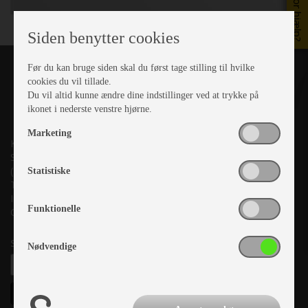
Brug for hjælp?
Siden benytter cookies
Før du kan bruge siden skal du først tage stilling til hvilke
cookies du vil tillade.
Du vil altid kunne ændre dine indstillinger ved at trykke på
ikonet i nederste venstre hjørne.
Marketing
Kronjyllands Camping Center A/S
Suderholmen 10, 8960 Randers SØ
(Lige ud til Grenåvej)
Statistiske
Tlf. +45 87 10 98 70
Info@as-kcc.dk
Funktionelle
CVR: 33 38 77 33
Samtykke til nyhedsbrev
Nødvendige